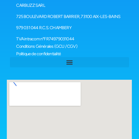
CARBUZZ SARL
725 BOULEVARD ROBERT BARRIER, 73100 AIX-LES-BAINS
979 031 044 R.C.S. CHAMBERY
TVA intracom n°FR74979031044
Conditions Générales (GCU / CGV)
Politique de confidentialité