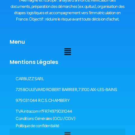
l’Allemagne et l’Europe : analyse d’annonce, vérification des
documents, préparation des démarches (ex. quitus), organisation des
étapes logistiques et accompagnement vers l’immatriculation en
France. Objectif : réduire le risque avant toute décision d’achat.
Menu
Mentions Légales
CARBUZZ SARL
725 BOULEVARD ROBERT BARRIER, 73100 AIX-LES-BAINS
979 031 044 R.C.S. CHAMBERY
TVA intracom n°FR74979031044
Conditions Générales (GCU / CGV)
Politique de confidentialité